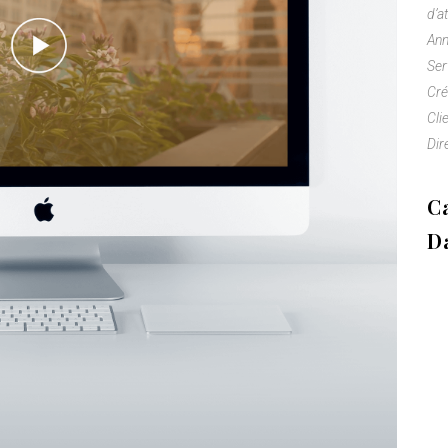
d’a
Ann
Ser
Cré
Cli
Dir
Ca
Da