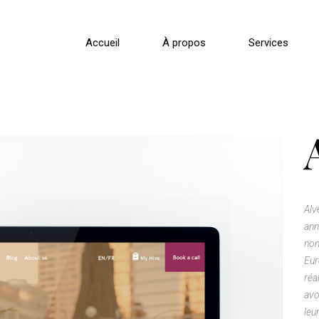
Accueil
À propos
Services
Alv
ann
nom
Eur
réa
avo
leu