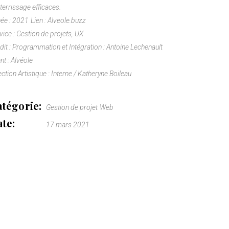
tterrissage efficaces.
ée : 2021
Lien :
Alveole.buzz
vice : Gestion de projets, UX
dit : Programmation et Intégration : Antoine Lechenault
ent : Alvéole
ection Artistique : Interne / Katheryne Boileau
tégorie:
Gestion de projet
Web
te:
17 mars 2021