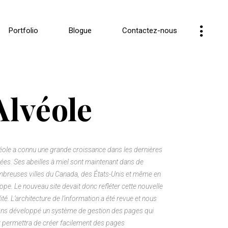
Portfolio
Blogue
Contactez-nous
Alvéole
éole a connu une grande croissance dans les dernières
ées. Ses abeilles à miel sont maintenant dans de
breuses villes du Canada, des États-Unis et même en
ope. Le nouveau site devait donc refléter cette nouvelle
lité. L’architecture de l’information a été revue et nous
ns développé un système de gestion des pages qui
r permettra de créer facilement des pages