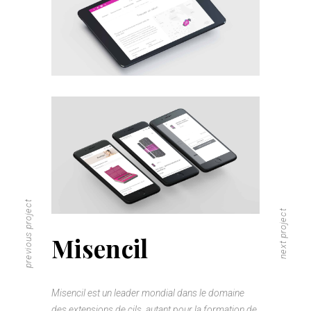
previous project
next project
Misencil
Misencil est un leader mondial dans le domaine
des extensions de cils, autant pour la formation de